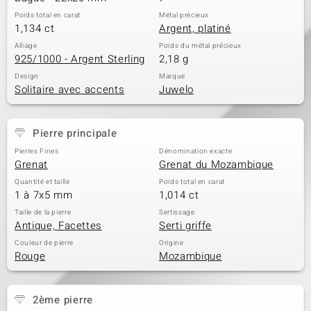
Poids total en carat
Métal précieux
1,134 ct
Argent, platiné
Alliage
Poids du métal précieux
925/1000 - Argent Sterling
2,18 g
Design
Marque
Solitaire avec accents
Juwelo
Pierre principale
Pierres Fines
Dénomination exacte
Grenat
Grenat du Mozambique
Quantité et taille
Poids total en carat
1 à 7x5 mm
1,014 ct
Taille de la pierre
Sertissage
Antique, Facettes
Serti griffe
Couleur de pierre
Origine
Rouge
Mozambique
2ème pierre