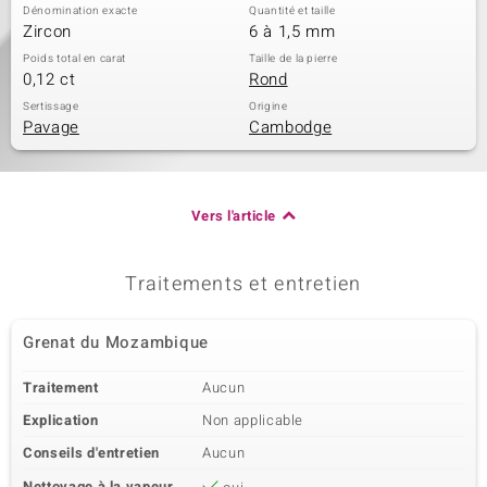
Dénomination exacte
Quantité et taille
Zircon
6 à 1,5 mm
Poids total en carat
Taille de la pierre
0,12 ct
Rond
Sertissage
Origine
Pavage
Cambodge
Vers l'article
Traitements et entretien
Grenat du Mozambique
Traitement
Aucun
Explication
Non applicable
Conseils d'entretien
Aucun
Nettoyage à la vapeur