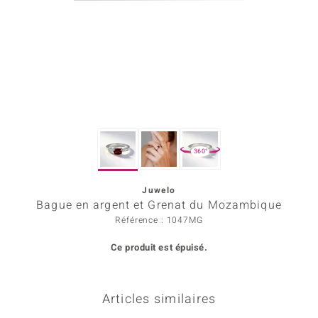
Prince Designs
Chic
d in Berlin
insell
360°
n Vogue
Juwelo
e in Italy
Bague en argent et Grenat du Mozambique
 Show
Référence : 1047MG
Ce produit est épuisé.
o Paraíso
Classics
Articles similaires
remonti