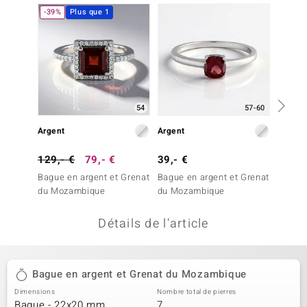
-39%
Plus que 1
uwelo
 Gems
no Collection
va
54
57-60
o
Argent
Argent
Argent
otenier
129,- €
79,- €
39,- €
39,- 
Bague en argent et Grenat
Bague en argent et Grenat
Bague 
du Mozambique
du Mozambique
du Mo
Détails de l'article
Minerale
Bague en argent et Grenat du Mozambique
Dimensions
Nombre total de pierres
Bague - 22x20 mm
7