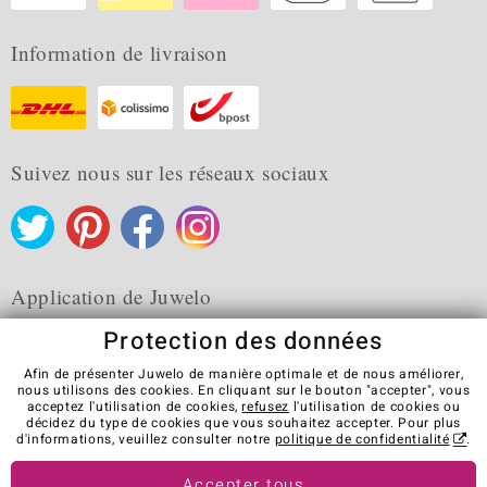
Information de livraison
Suivez nous sur les réseaux sociaux
Application de Juwelo
Protection des données
Afin de présenter Juwelo de manière optimale et de nous améliorer,
nous utilisons des cookies. En cliquant sur le bouton "accepter", vous
acceptez l'utilisation de cookies,
refusez
l'utilisation de cookies ou
CGV
Protection des données
Cookies
décidez du type de cookies que vous souhaitez accepter. Pour plus
Mentions légales
Contact
Révocation du contrat
d'informations, veuillez consulter notre
politique de confidentialité
.
Visit our stores in other countries:
Accepter tous