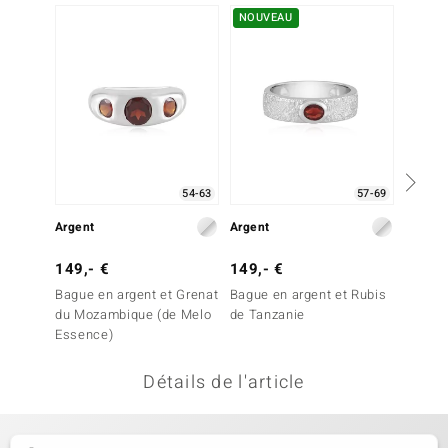
NOUVEAU
-35%
uwelo
 Gems
no Collection
va
o
54-63
57-69
Argent
Argent
Argent
otenier
149,- €
149,- €
199,-
Bague en argent et Grenat
Bague en argent et Rubis
Bague e
du Mozambique (de Melo
de Tanzanie
Madère
Essence)
Essenc
Détails de l'article
Minerale