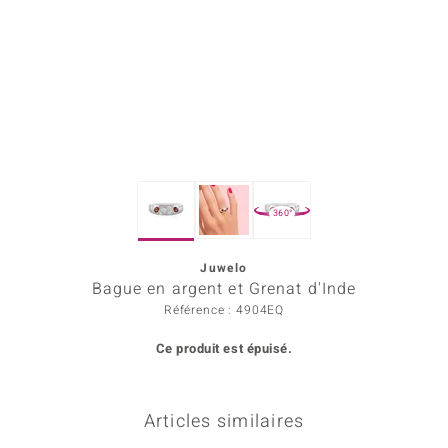
Prince Designs
Chic
d in Berlin
insell
360°
n Vogue
Juwelo
e in Italy
Bague en argent et Grenat d'Inde
 Show
Référence : 4904EQ
Ce produit est épuisé.
o Paraíso
Classics
Articles similaires
remonti