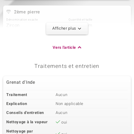
2ème pierre
Dénomination exacte
Quantité et taille
Zircon
1 à 2,7 mm
Afficher plus
Poids total en carat
Taille de la pierre
0,108 ct
Rond
Sertissage
Origine
Vers l'article
Serti clos
Cambodge
Traitements et entretien
3ème pierre
Dénomination exacte
Quantité et taille
Grenat d'Inde
Zircon
1 à 2,5 mm
Poids total en carat
Taille de la pierre
Traitement
Aucun
0,09 ct
Rond
Explication
Non applicable
Sertissage
Origine
Serti clos
Cambodge
Conseils d'entretien
Aucun
Nettoyage à la vapeur
oui
4ème pierre
Nettoyage par