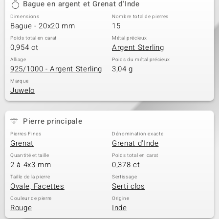
Bague en argent et Grenat d'Inde
Dimensions
Nombre total de pierres
Bague - 20x20 mm
15
Poids total en carat
Métal précieux
0,954 ct
Argent Sterling
Alliage
Poids du métal précieux
925/1000 - Argent Sterling
3,04 g
Marque
Juwelo
Pierre principale
Pierres Fines
Dénomination exacte
Grenat
Grenat d'Inde
Quantité et taille
Poids total en carat
2 à 4x3 mm
0,378 ct
Taille de la pierre
Sertissage
Ovale, Facettes
Serti clos
Couleur de pierre
Origine
Rouge
Inde