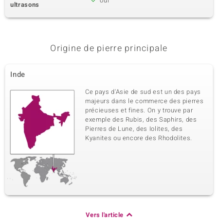
oui
ultrasons
Dénomination exacte
Quantité et taille
Zircon
6 à 2 mm
Poids total en carat
Taille de la pierre
0,252 ct
Rond
Origine de pierre principale
Sertissage
Origine
Serti clos
Cambodge
Inde
5ème pierre
Ce pays d'Asie de sud est un des pays
majeurs dans le commerce des pierres
Dénomination exacte
Quantité et taille
Zircon
2 à 1,7 mm
précieuses et fines. On y trouve par
exemple des Rubis, des Saphirs, des
Poids total en carat
Taille de la pierre
Pierres de Lune, des Iolites, des
0,072 ct
Rond
Kyanites ou encore des Rhodolites.
Sertissage
Origine
Serti clos
Cambodge
6ème pierre
Dénomination exacte
Quantité et taille
Zircon
3 à 1,5 mm
Vers l'article
Poids total en carat
Taille de la pierre