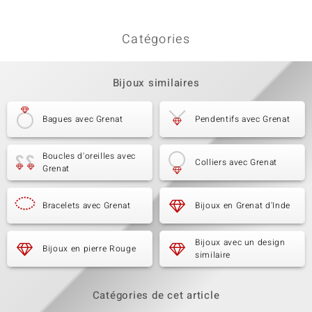
0,054 ct
Rond
Sertissage
Origine
Catégories
Serti clos
Cambodge
Bijoux similaires
Bagues avec Grenat
Pendentifs avec Grenat
Boucles d'oreilles avec
Colliers avec Grenat
Grenat
Bracelets avec Grenat
Bijoux en Grenat d'Inde
Bijoux avec un design
Bijoux en pierre Rouge
similaire
Catégories de cet article