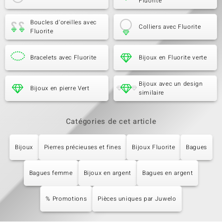
Fluorite
Boucles d'oreilles avec
Colliers avec Fluorite
Fluorite
Bracelets avec Fluorite
Bijoux en Fluorite verte
Bijoux avec un design
Bijoux en pierre Vert
similaire
Catégories de cet article
Bijoux
Pierres précieuses et fines
Bijoux Fluorite
Bagues
Bagues femme
Bijoux en argent
Bagues en argent
% Promotions
Pièces uniques par Juwelo