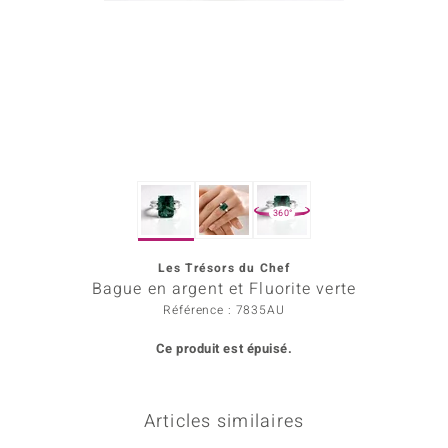
Prince Designs
Chic
d in Berlin
insell
360°
n Vogue
Les Trésors du Chef
e in Italy
Bague en argent et Fluorite verte
 Show
Référence : 7835AU
Ce produit est épuisé.
o Paraíso
Classics
Articles similaires
remonti