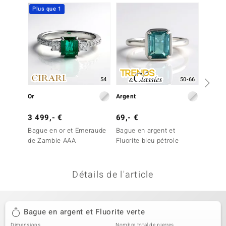
Plus que 1
uwelo
 Gems
no Collection
va
54
50-66
o
Or
Argent
Argent
otenier
3 499,- €
69,- €
79,- 
Bague en or et Emeraude
Bague en argent et
Bague 
de Zambie AAA
Fluorite bleu pétrole
Fluorit
Détails de l'article
Minerale
Bague en argent et Fluorite verte
Dimensions
Nombre total de pierres