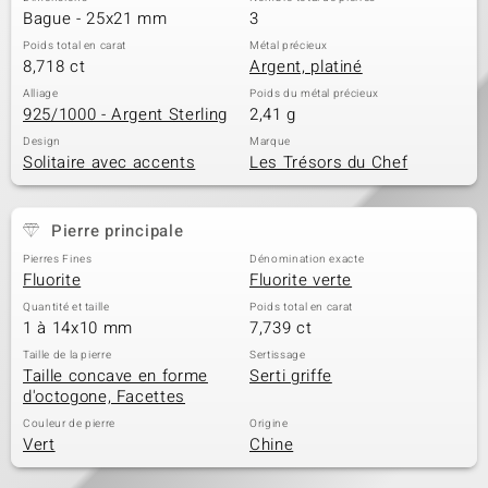
Bague - 25x21 mm
3
Poids total en carat
Métal précieux
8,718 ct
Argent, platiné
Alliage
Poids du métal précieux
925/1000 - Argent Sterling
2,41 g
Design
Marque
Solitaire avec accents
Les Trésors du Chef
Pierre principale
Pierres Fines
Dénomination exacte
Fluorite
Fluorite verte
Quantité et taille
Poids total en carat
1 à 14x10 mm
7,739 ct
Taille de la pierre
Sertissage
Taille concave en forme
Serti griffe
d'octogone, Facettes
Couleur de pierre
Origine
Vert
Chine