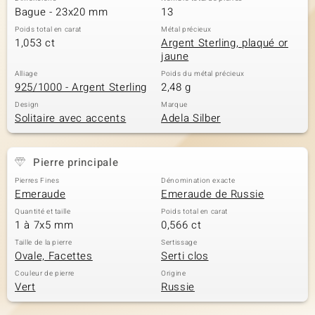
Bague - 23x20 mm
13
Poids total en carat
Métal précieux
1,053 ct
Argent Sterling, plaqué or
jaune
Alliage
Poids du métal précieux
925/1000 - Argent Sterling
2,48 g
Design
Marque
Solitaire avec accents
Adela Silber
Pierre principale
Pierres Fines
Dénomination exacte
Emeraude
Emeraude de Russie
Quantité et taille
Poids total en carat
1 à 7x5 mm
0,566 ct
Taille de la pierre
Sertissage
Ovale, Facettes
Serti clos
Couleur de pierre
Origine
Vert
Russie