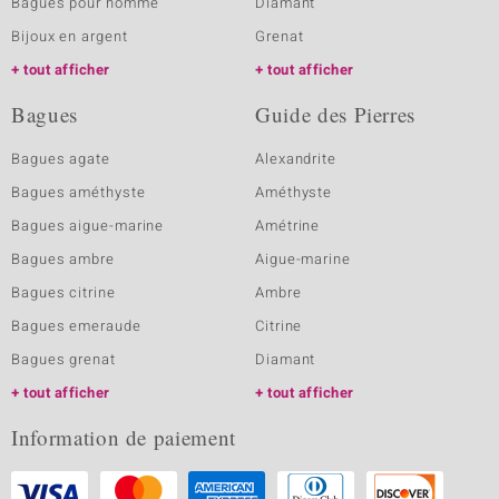
Bagues pour homme
Diamant
Bijoux en argent
Grenat
tout afficher
tout afficher
Bagues
Guide des Pierres
Bagues agate
Alexandrite
Bagues améthyste
Améthyste
Bagues aigue-marine
Amétrine
Bagues ambre
Aigue-marine
Bagues citrine
Ambre
Bagues emeraude
Citrine
Bagues grenat
Diamant
tout afficher
tout afficher
Information de paiement