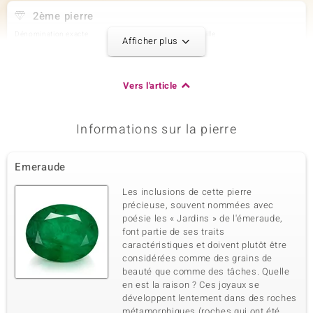
2ème pierre
Dénomination exacte
Quantité et taille
Afficher plus
Zircon
6 à 2,8 mm
Poids total en carat
Taille de la pierre
0,436 ct
Rond
Vers l'article
Sertissage
Origine
Serti griffe
Cambodge
Informations sur la pierre
3ème pierre
Emeraude
Dénomination exacte
Quantité et taille
Zircon
6 à 1,1 mm
Les inclusions de cette pierre
Poids total en carat
Taille de la pierre
précieuse, souvent nommées avec
0,051 ct
Rond
poésie les « Jardins » de l'émeraude,
font partie de ses traits
Sertissage
Origine
Serti griffe
caractéristiques et doivent plutôt être
Cambodge
considérées comme des grains de
beauté que comme des tâches. Quelle
en est la raison ? Ces joyaux se
développent lentement dans des roches
métamorphiques (roches qui ont été