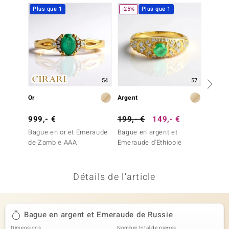
Plus que 1
-25%
Plus que 1
-20%
uwelo
 Gems
no Collection
va
54
57
o
Or
Argent
Argent
otenier
999,- €
199,- €
149,- €
499,-
Bague en or et Emeraude
Bague en argent et
Bague 
de Zambie AAA
Emeraude d'Ethiopie
Emerau
(Adela 
Détails de l'article
Minerale
Bague en argent et Emeraude de Russie
Dimensions
Nombre total de pierres