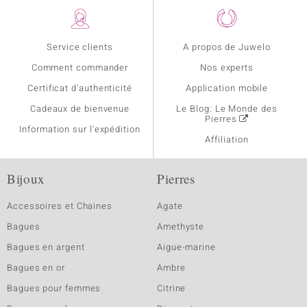
Service clients
A propos de Juwelo
Comment commander
Nos experts
Certificat d'authenticité
Application mobile
Cadeaux de bienvenue
Le Blog: Le Monde des
Pierres
Information sur l'expédition
Affiliation
Bijoux
Pierres
Accessoires et Chaines
Agate
Bagues
Amethyste
Bagues en argent
Aigue-marine
Bagues en or
Ambre
Bagues pour femmes
Citrine