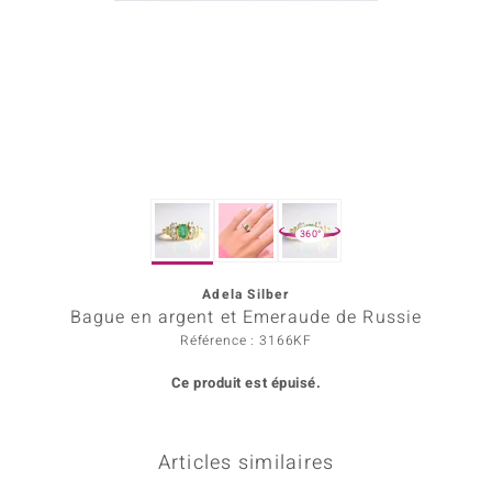
Prince Designs
Chic
d in Berlin
insell
360°
n Vogue
Adela Silber
e in Italy
Bague en argent et Emeraude de Russie
 Show
Référence : 3166KF
Ce produit est épuisé.
o Paraíso
Classics
Articles similaires
remonti