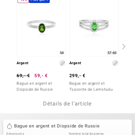
uwelo
 Gems
no Collection
va
54
57-60
o
Argent
Argent
Argent
otenier
69,- €
59,- €
299,- €
249,-
Bague en argent et
Bague en argent et
Bague 
Diopside de Russie
Tsavorite de Lemshuku
Emerau
Détails de l'article
Minerale
Bague en argent et Diopside de Russie
Dimensions
Nombre total de pierres