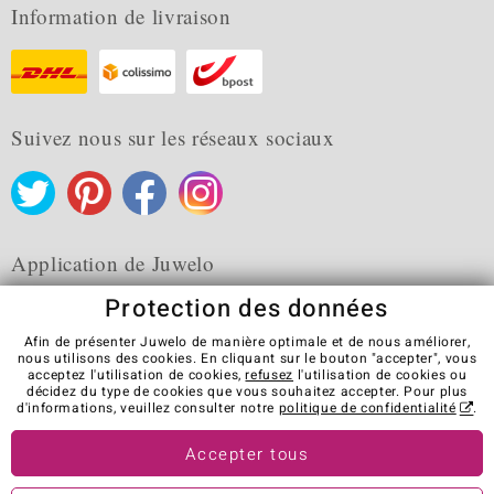
Information de livraison
Suivez nous sur les réseaux sociaux
Application de Juwelo
Protection des données
Afin de présenter Juwelo de manière optimale et de nous améliorer,
nous utilisons des cookies. En cliquant sur le bouton "accepter", vous
acceptez l'utilisation de cookies,
refusez
l'utilisation de cookies ou
CGV
Protection des données
Cookies
décidez du type de cookies que vous souhaitez accepter. Pour plus
Mentions légales
Contact
Révocation du contrat
d'informations, veuillez consulter notre
politique de confidentialité
.
Visit our stores in other countries:
Accepter tous