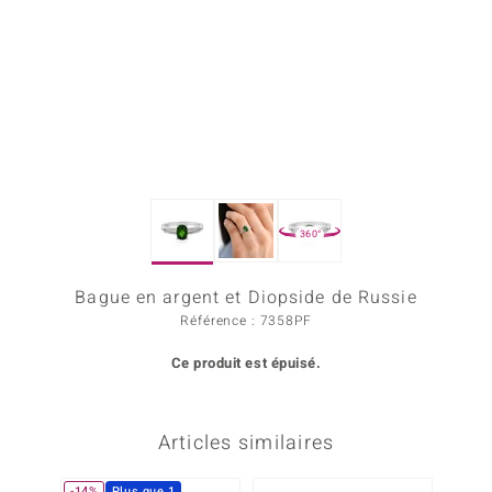
Prince Designs
Chic
d in Berlin
insell
360°
n Vogue
Bague en argent et Diopside de Russie
e in Italy
Référence : 7358PF
 Show
Ce produit est épuisé.
o Paraíso
Classics
Articles similaires
remonti
-14%
Plus que 1