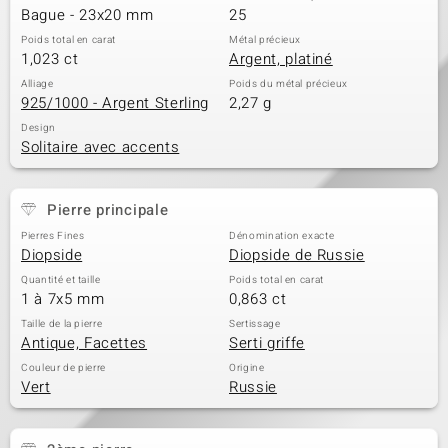
Bague - 23x20 mm
25
Poids total en carat
Métal précieux
1,023 ct
Argent, platiné
Alliage
Poids du métal précieux
925/1000 - Argent Sterling
2,27 g
Design
Solitaire avec accents
Pierre principale
Pierres Fines
Dénomination exacte
Diopside
Diopside de Russie
Quantité et taille
Poids total en carat
1 à 7x5 mm
0,863 ct
Taille de la pierre
Sertissage
Antique, Facettes
Serti griffe
Couleur de pierre
Origine
Vert
Russie