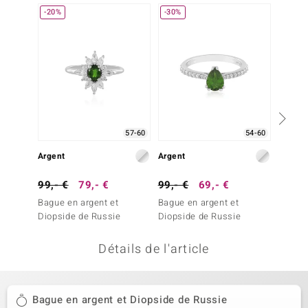
-20%
-30%
-14%
uwelo
 Gems
no Collection
va
o
57-60
54-60
Argent
Argent
Argent
otenier
99,- €
79,- €
99,- €
69,- €
69,- 
Bague en argent et
Bague en argent et
Bague 
Diopside de Russie
Diopside de Russie
Diopsi
Détails de l'article
Minerale
Bague en argent et Diopside de Russie