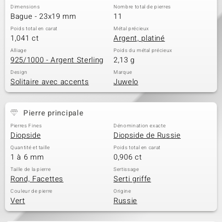
Dimensions
Nombre total de pierres
Bague - 23x19 mm
11
Poids total en carat
Métal précieux
1,041 ct
Argent, platiné
Alliage
Poids du métal précieux
925/1000 - Argent Sterling
2,13 g
Design
Marque
Solitaire avec accents
Juwelo
Pierre principale
Pierres Fines
Dénomination exacte
Diopside
Diopside de Russie
Quantité et taille
Poids total en carat
1 à 6 mm
0,906 ct
Taille de la pierre
Sertissage
Rond, Facettes
Serti griffe
Couleur de pierre
Origine
Vert
Russie