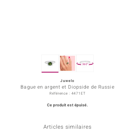
Prince Designs
Chic
d in Berlin
insell
360°
n Vogue
Juwelo
e in Italy
Bague en argent et Diopside de Russie
 Show
Référence : 4471ET
Ce produit est épuisé.
o Paraíso
Classics
Articles similaires
remonti