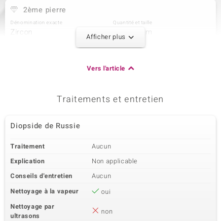
2ème pierre
Dénomination exacte
Quantité et taille
Zircon
2 à 1,5 mm
Afficher plus
Poids total en carat
Taille de la pierre
0,04 ct
Rond
Sertissage
Origine
Vers l'article
Serti griffe
Cambodge
Traitements et entretien
3ème pierre
Dénomination exacte
Quantité et taille
Diopside de Russie
Zircon
8 à 1,3 mm
Poids total en carat
Taille de la pierre
Traitement
Aucun
0,095 ct
Rond
Explication
Non applicable
Sertissage
Origine
Serti griffe
Cambodge
Conseils d'entretien
Aucun
Nettoyage à la vapeur
oui
Nettoyage par
non
ultrasons