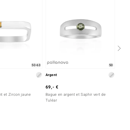
50-63
50
Argent
Argent
69,- €
49,- 
t et Zircon jaune
Bague en argent et Saphir vert de
Bague 
Tuléar
Ratana