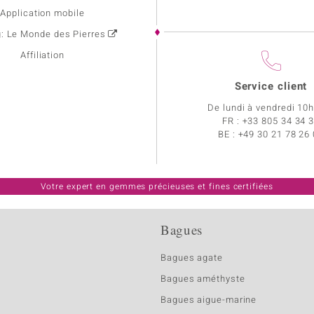
Application mobile
g: Le Monde des Pierres
Affiliation
Service client
De lundi à vendredi 10
FR :
+33 805 34 34 
BE :
+49 30 21 78 26
Votre expert en gemmes précieuses et fines certifiées
Bagues
Bagues agate
Bagues améthyste
Bagues aigue-marine