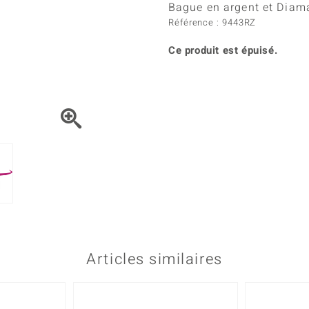
Kyanite
Labrado
Bague en argent et Diama
tion
C
TPC
Onyx
Péridot
Référence : 9443RZ
urelles
C
Vitale Minerale
Sphène
Spinell
Ce produit est épuisé.
Tourmaline
Zircon
e
Bleu
Vert
Articles similaires