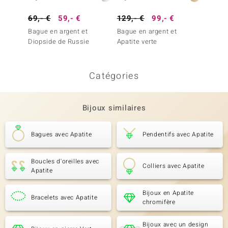
69,- €
59,- €
129,- €
99,- €
199,-
Bague en argent et
Bague en argent et
Bague 
Diopside de Russie
Apatite verte
Apatite
Catégories
Bijoux similaires
Bagues avec Apatite
Pendentifs avec Apatite
Boucles d'oreilles avec
Colliers avec Apatite
Apatite
Bijoux en Apatite
Bracelets avec Apatite
chromifère
Bijoux avec un design