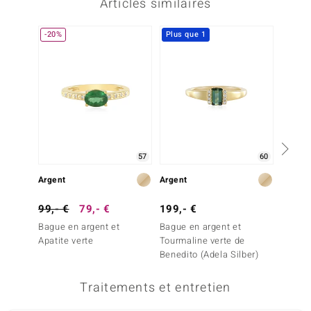
Articles similaires
-20%
Plus que 1
57
60
Argent
Argent
Argent
99,- €
79,- €
199,- €
149,-
Bague en argent et
Bague en argent et
Bague 
Apatite verte
Tourmaline verte de
Indicol
Benedito (Adela Silber)
Traitements et entretien