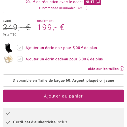
20,- €
de réduction avec le code:
NUIT
uwelo
(Commande minimale: 149,- €)
 Gems
avant
seulement
249,- €
199,- €
no Collection
Prix TTC
va
Ajouter un écrin noir pour
5,00 €
de plus
o
Ajouter un écrin cadeau pour
5,00 €
de plus
otenier
Aide sur les tailles
Disponible en
Taille de bague 60, Argent, plaqué or jaune
Ajouter au panier
Minerale
Certificat d’authenticité
inclus