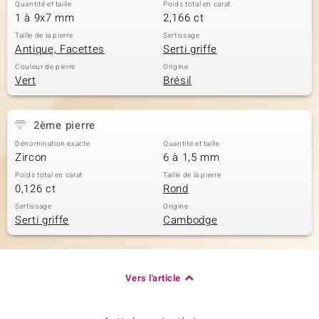
Quantité et taille
Poids total en carat
1 à 9x7 mm
2,166 ct
Taille de la pierre
Sertissage
Antique, Facettes
Serti griffe
Couleur de pierre
Origine
Vert
Brésil
2ème pierre
Dénomination exacte
Quantité et taille
Zircon
6 à 1,5 mm
Poids total en carat
Taille de la pierre
0,126 ct
Rond
Sertissage
Origine
Serti griffe
Cambodge
Vers l'article