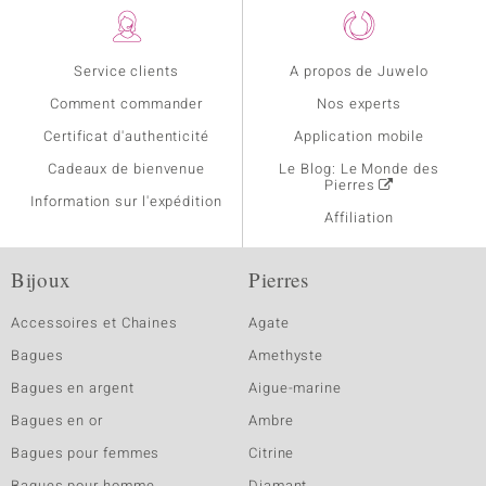
Service clients
A propos de Juwelo
Comment commander
Nos experts
Certificat d'authenticité
Application mobile
Cadeaux de bienvenue
Le Blog: Le Monde des
Pierres
Information sur l'expédition
Affiliation
Bijoux
Pierres
Accessoires et Chaines
Agate
Bagues
Amethyste
Bagues en argent
Aigue-marine
Bagues en or
Ambre
Bagues pour femmes
Citrine
Bagues pour homme
Diamant