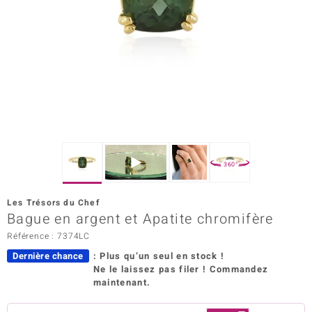
Prince Designs
Chic
d in Berlin
insell
n Vogue
360°
e in Italy
Les Trésors du Chef
Bague en argent et Apatite chromifère
 Show
Référence : 7374LC
o Paraíso
Dernière chance
: Plus qu’un seul en stock !
Ne le laissez pas filer ! Commandez
Classics
maintenant.
remonti