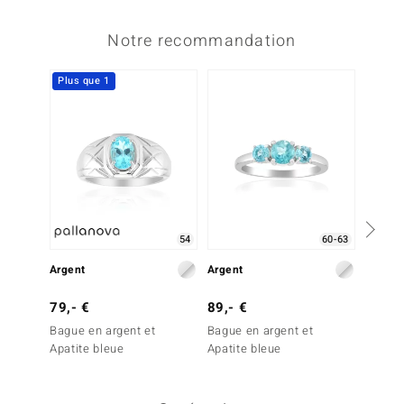
Notre recommandation
Plus que 1
54
60-63
Argent
Argent
Argent
79,- €
89,- €
99,- 
Bague en argent et
Bague en argent et
Bague 
Apatite bleue
Apatite bleue
Fluorit