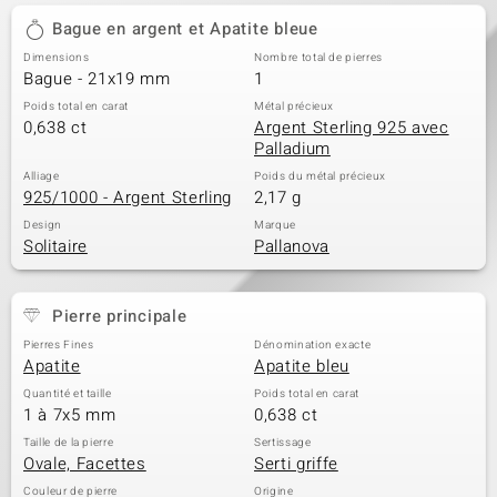
Bague en argent et Apatite bleue
Dimensions
Nombre total de pierres
Bague - 21x19 mm
1
Poids total en carat
Métal précieux
0,638 ct
Argent Sterling 925 avec
Palladium
Alliage
Poids du métal précieux
925/1000 - Argent Sterling
2,17 g
Design
Marque
Solitaire
Pallanova
Pierre principale
Pierres Fines
Dénomination exacte
Apatite
Apatite bleu
Quantité et taille
Poids total en carat
1 à 7x5 mm
0,638 ct
Taille de la pierre
Sertissage
Ovale, Facettes
Serti griffe
Couleur de pierre
Origine