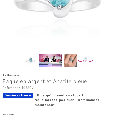
Prince Designs
Chic
d in Berlin
insell
n Vogue
360°
e in Italy
Pallanova
Bague en argent et Apatite bleue
 Show
Référence : 4063GV
o Paraíso
Dernière chance
: Plus qu’un seul en stock !
Ne le laissez pas filer ! Commandez
Classics
maintenant.
remonti
seulement