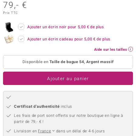
79,- €
uwelo
Prix TTC
 Gems
Ajouter un écrin noir pour
5,00 €
de plus
no Collection
Ajouter un écrin cadeau pour
5,00 €
de plus
va
Aide sur les tailles
o
Disponible en
Taille de bague 54, Argent massif
otenier
Ajouter au panier
Certificat d’authenticité
inclus
Les frais de port sont offerts sur notre boutique en ligne à
Minerale
partir de 79,- € !
Livraison en
France
dans un délai de 4-6 jours