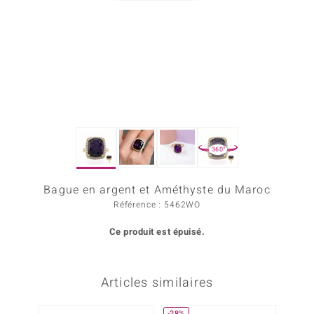
Prince Designs
Chic
d in Berlin
insell
360°
n Vogue
Bague en argent et Améthyste du Maroc
e in Italy
Référence : 5462WO
 Show
Ce produit est épuisé.
o Paraíso
Classics
Articles similaires
remonti
-28%
Plus q