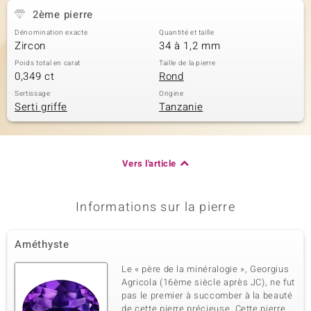
2ème pierre
Dénomination exacte
Quantité et taille
Zircon
34 à 1,2 mm
Poids total en carat
Taille de la pierre
0,349 ct
Rond
Sertissage
Origine
Serti griffe
Tanzanie
Vers l'article
Informations sur la pierre
Améthyste
Le « père de la minéralogie », Georgius
Agricola (16ème siècle après JC), ne fut
pas le premier à succomber à la beauté
de cette pierre précieuse. Cette pierre