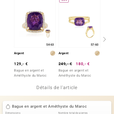
uwelo
 Gems
no Collection
va
54-63
57-60
o
Argent
Argent
Or
otenier
129,- €
249,- €
180,- €
999,-
Bague en argent et
Bague en argent et
Bague 
Améthyste du Maroc
Améthyste du Maroc
Détails de l'article
Minerale
Bague en argent et Améthyste du Maroc
Dimensions
Nombre total de pierres