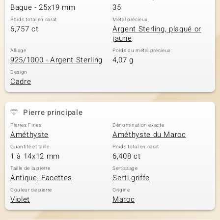
Bague - 25x19 mm
35
Poids total en carat
Métal précieux
6,757 ct
Argent Sterling, plaqué or
jaune
Alliage
Poids du métal précieux
925/1000 - Argent Sterling
4,07 g
Design
Cadre
Pierre principale
Pierres Fines
Dénomination exacte
Améthyste
Améthyste du Maroc
Quantité et taille
Poids total en carat
1 à 14x12 mm
6,408 ct
Taille de la pierre
Sertissage
Antique, Facettes
Serti griffe
Couleur de pierre
Origine
Violet
Maroc