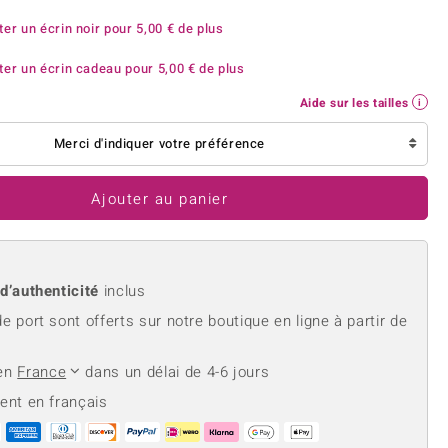
rite
Lapis Lazuli
reation
Nouveau
ter un écrin noir pour
5,00 €
de plus
Perle
hoisir la taille de votre bague
e
Tanzanite
ter un écrin cadeau pour
5,00 €
de plus
Aide sur les tailles
Merci d'indiquer votre préférence
Jaune
Ajouter au panier
 d’authenticité
inclus
de port sont offerts sur notre boutique en ligne à partir de
 en
France
dans un délai de 4-6 jours
ient en français