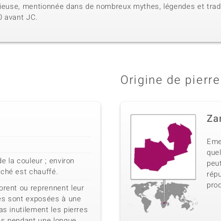
cieuse, mentionnée dans de nombreux mythes, légendes et traditi
0 avant JC.
Origine de pierre
Za
Eme
quel
de la couleur ; environ
peu
rché est chauffé.
répu
pro
orent ou reprennent leur
lles sont exposées à une
as inutilement les pierres
ns pendant une longue