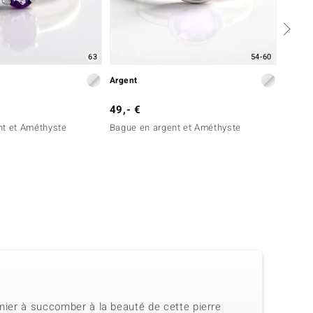
63
54-60
Argent
Argent
49,- €
69,- 
nt et Améthyste
Bague en argent et Améthyste
Bague 
Sibéri
emier à succomber à la beauté de cette pierre