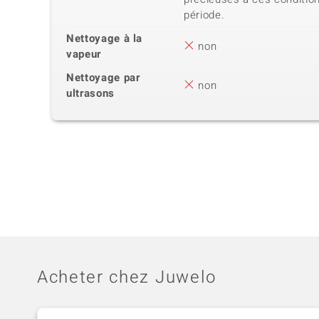
période.
Nettoyage à la
non
vapeur
Nettoyage par
non
ultrasons
Acheter chez Juwelo