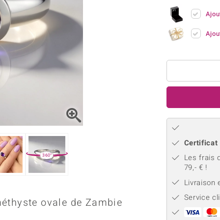
Kyanite
Labrado
tion
C
TPC
Ajou
Onyx
Péridot
urelles
C
Vitale Minerale
Sphène
Spinell
Ajou
Tourmaline
Zircon
e
Bleu
Vert
Certificat
360°
Les frais 
79,- € !
Livraison
Service cl
méthyste ovale de Zambie