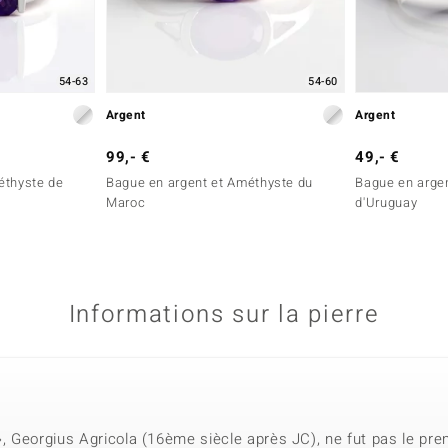
54-63
54-60
Argent
Argent
99,- €
49,- €
éthyste de
Bague en argent et Améthyste du
Bague en arge
Maroc
d'Uruguay
Informations sur la pierre
», Georgius Agricola (16ème siècle après JC), ne fut pas le pr