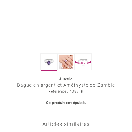
Prince Designs
Chic
d in Berlin
insell
360°
n Vogue
Juwelo
e in Italy
Bague en argent et Améthyste de Zambie
 Show
Référence : 4383TR
Ce produit est épuisé.
o Paraíso
Classics
Articles similaires
remonti