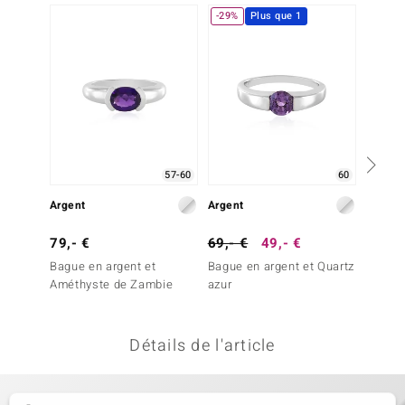
-29%
Plus que 1
uwelo
 Gems
no Collection
va
o
57-60
60
Argent
Argent
Argent
otenier
79,- €
69,- €
49,- €
69,- 
Bague en argent et
Bague en argent et Quartz
Bague 
Améthyste de Zambie
azur
Améthy
Détails de l'article
Minerale