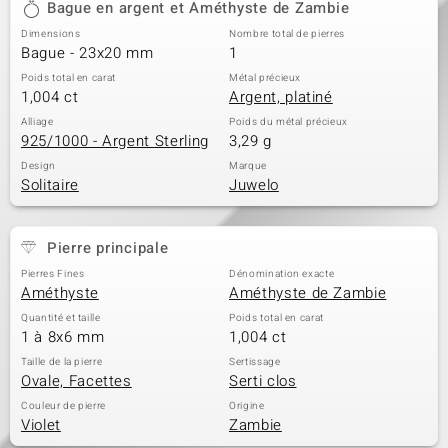
Bague en argent et Améthyste de Zambie
Dimensions
Nombre total de pierres
Bague - 23x20 mm
1
Poids total en carat
Métal précieux
1,004 ct
Argent, platiné
Alliage
Poids du métal précieux
925/1000 - Argent Sterling
3,29 g
Design
Marque
Solitaire
Juwelo
Pierre principale
Pierres Fines
Dénomination exacte
Améthyste
Améthyste de Zambie
Quantité et taille
Poids total en carat
1 à 8x6 mm
1,004 ct
Taille de la pierre
Sertissage
Ovale, Facettes
Serti clos
Couleur de pierre
Origine
Violet
Zambie