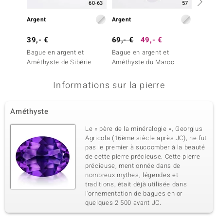
60-63
57
Argent
Argent
Argent
39,- €
69,- €
49,- €
49,- 
Bague en argent et
Bague en argent et
Bague 
Améthyste de Sibérie
Améthyste du Maroc
Améthy
Informations sur la pierre
Améthyste
Le « père de la minéralogie », Georgius
Agricola (16ème siècle après JC), ne fut
pas le premier à succomber à la beauté
de cette pierre précieuse. Cette pierre
précieuse, mentionnée dans de
nombreux mythes, légendes et
traditions, était déjà utilisée dans
l'ornementation de bagues en or
quelques 2 500 avant JC.