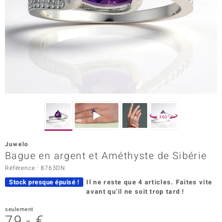
Prince Designs
Chic
d in Berlin
insell
n Vogue
360°
e in Italy
Juwelo
Bague en argent et Améthyste de Sibérie
 Show
Référence : 8763DN
o Paraíso
Stock presque épuisé !
Il ne reste que 4 articles.
Faites vite
avant qu’il ne soit trop tard !
Classics
seulement
remonti
79,- €