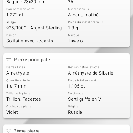
Bague - 23x20 mm
26
Poids total en carat
Métal précieux
1,272 ct
Argent, platiné
Alliage
Poids du métal précieux
925/1000 - Argent Sterling
1,8 g
Design
Marque
Solitaire avec accents
Juwelo
Pierre principale
Pierres Fines
Dénomination exacte
Améthyste
Améthyste de Sibérie
Quantité et taille
Poids total en carat
1 à 7 mm
1,106 ct
Taille de la pierre
Sertissage
Trillion, Facettes
Serti griffe en V
Couleur de pierre
Origine
Violet
Russie
2ème pierre