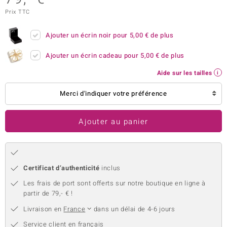
Prix TTC
uwelo
 Gems
Ajouter un écrin noir pour
5,00 €
de plus
no Collection
Ajouter un écrin cadeau pour
5,00 €
de plus
Aide sur les tailles
va
Merci d'indiquer votre préférence
o
otenier
Ajouter au panier
Certificat d’authenticité
inclus
Les frais de port sont offerts sur notre boutique en ligne à
partir de 79,- € !
Minerale
Livraison en
France
dans un délai de 4-6 jours
Service client en français