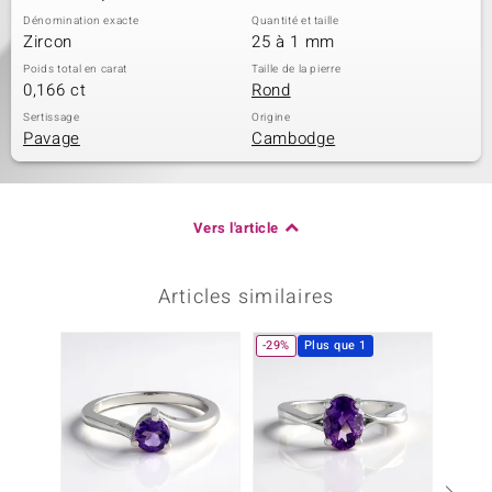
Dénomination exacte
Quantité et taille
Zircon
25 à 1 mm
Poids total en carat
Taille de la pierre
0,166 ct
Rond
Sertissage
Origine
Pavage
Cambodge
Vers l'article
Articles similaires
-29%
Plus que 1