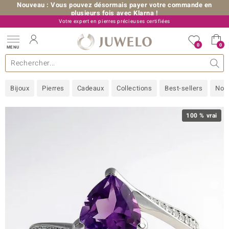
Nouveau : Vous pouvez désormais payer votre commande en
plusieurs fois avec Klarna !
Votre expert en pierres précieuses certifiées
+33 (0) 176 54 10 36
0
0
MENU
les collections
e bijoux
erres précieuses
s de A à Z
Ventes-flash
Design
Généralités
Pierres préférées
Métal Précieux
Bon à savoir
Juwelo
Pierres précieuses par couleur
Taille de bague
Nos conseils
old
Bijoux
Pierres
Cadeaux
Collections
Best-sellers
Nou
NI
 with Love
100 % vrai
Nature
rong
ors Edition
ana