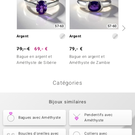
57-63
57-60
Argent
Argent
Argent
79,- €
69,- €
79,- €
49,- 
Bague en argent et
Bague en argent et
Bague 
Améthyste de Sibérie
Améthyste de Zambie
Améthy
Catégories
Bijoux similaires
Pendentifs avec
Bagues avec Améthyste
Améthyste
Boucles d'oreilles avec
Colliers avec