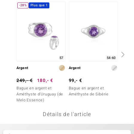
-28%
Plus que 1
-20%
uwelo
 Gems
no Collection
va
o
57
54-60
Argent
Argent
Argent
otenier
249,- €
180,- €
99,- €
249,-
Bague en argent et
Bague en argent et
Bague 
Améthyste d'Uruguay (de
Améthyste de Sibérie
Améthy
Melo Essence)
Melo)
Détails de l'article
Minerale