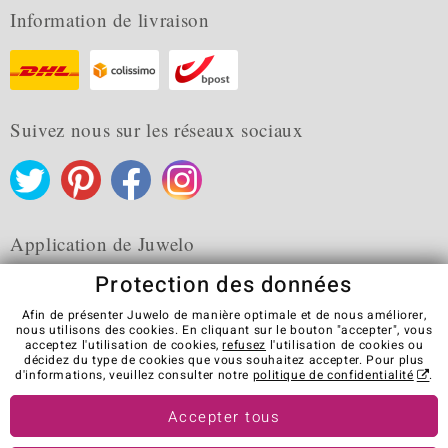
Information de livraison
Suivez nous sur les réseaux sociaux
Application de Juwelo
Protection des données
Afin de présenter Juwelo de manière optimale et de nous améliorer,
nous utilisons des cookies. En cliquant sur le bouton "accepter", vous
acceptez l'utilisation de cookies,
refusez
l'utilisation de cookies ou
CGV
Protection des données
Cookies
décidez du type de cookies que vous souhaitez accepter. Pour plus
Mentions légales
Contact
Révocation du contrat
d'informations, veuillez consulter notre
politique de confidentialité
.
Visit our stores in other countries:
Accepter tous