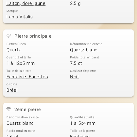
Laiton, doré jaune
2,5 g
Marque
Lapis Vitalis
Pierre principale
Pierres Fines
Dénomination exacte
Quartz
Quartz blanc
Quantité et taille
Poids total en carat
1 à 12x5 mm
7,5 ct
Taille de la pierre
Couleur de pierre
Fantaisie, Facettes
Noir
Origine
Brésil
2ème pierre
Dénomination exacte
Quantité et taille
Quartz blanc
1 à 5x4 mm
Poids total en carat
Taille de la pierre
1,6 ct
Fantaisie