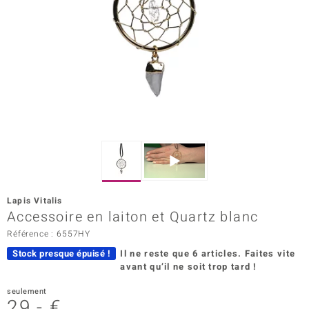
Prince Designs
Chic
d in Berlin
insell
n Vogue
e in Italy
Lapis Vitalis
Accessoire en laiton et Quartz blanc
 Show
Référence : 6557HY
o Paraíso
Stock presque épuisé !
Il ne reste que 6 articles.
Faites vite
avant qu’il ne soit trop tard !
Classics
seulement
remonti
29,- €