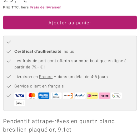
Prix TTC, hors
Frais de livraison
uwelo
 Gems
Ajouter au panier
no Collection
va
Certificat d’authenticité
inclus
o
Les frais de port sont offerts sur notre boutique en ligne à
partir de 79,- € !
otenier
Livraison en
France
dans un délai de 4-6 jours
Service client en français
Pendentif attrape-rêves en quartz blanc
Minerale
brésilien plaqué or, 9,1ct