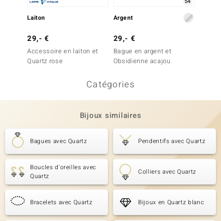
54
7,- €
Laiton
Argent
Écrin p
29,- €
29,- €
perles 
Accessoire en laiton et
Bague en argent et
Quartz rose
Obsidienne acajou
Catégories
Bijoux similaires
Bagues avec Quartz
Pendentifs avec Quartz
Boucles d'oreilles avec
Colliers avec Quartz
Quartz
Bracelets avec Quartz
Bijoux en Quartz blanc