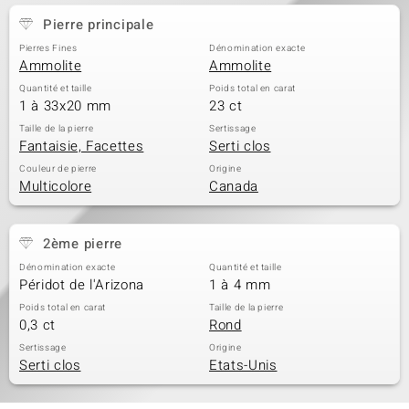
Pierre principale
Pierres Fines
Dénomination exacte
Ammolite
Ammolite
Quantité et taille
Poids total en carat
1 à 33x20 mm
23 ct
Taille de la pierre
Sertissage
Fantaisie, Facettes
Serti clos
Couleur de pierre
Origine
Multicolore
Canada
2ème pierre
Dénomination exacte
Quantité et taille
Péridot de l'Arizona
1 à 4 mm
Poids total en carat
Taille de la pierre
0,3 ct
Rond
Sertissage
Origine
Serti clos
Etats-Unis