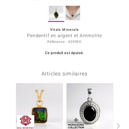
Prince Designs
Vitale Minerale
Chic
Pendentif en argent et Ammolite
Référence : 4399EK
d in Berlin
Ce produit est épuisé.
insell
n Vogue
Articles similaires
e in Italy
 Show
o Paraíso
Classics
remonti