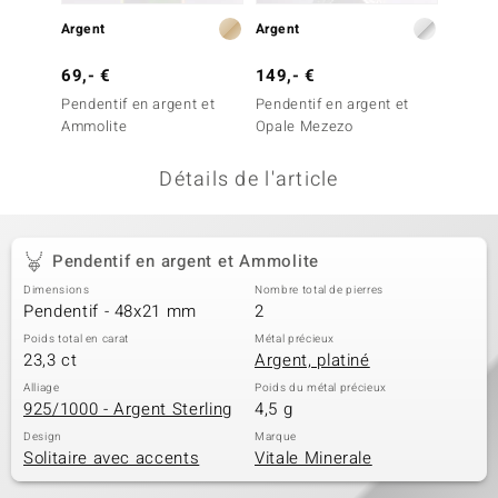
uwelo
Argent
Argent
Argent
69,- €
149,- €
299,-
 Gems
Pendentif en argent et
Pendentif en argent et
Penden
no Collection
Ammolite
Opale Mezezo
Opale
va
Détails de l'article
o
otenier
Pendentif en argent et Ammolite
Dimensions
Nombre total de pierres
Pendentif - 48x21 mm
2
Poids total en carat
Métal précieux
23,3 ct
Argent, platiné
Alliage
Poids du métal précieux
925/1000 - Argent Sterling
4,5 g
Minerale
Design
Marque
Solitaire avec accents
Vitale Minerale