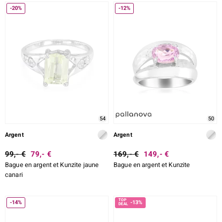
-20%
-12%
54
50
Argent
Argent
99,- €
79,- €
169,- €
149,- €
Bague en argent et Kunzite jaune
Bague en argent et Kunzite
canari
-14%
-13%