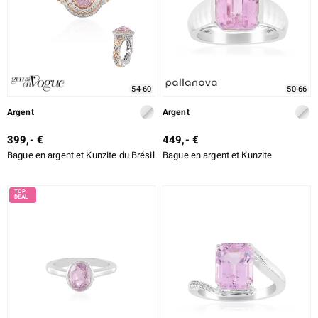
lection
54-60
50-66
Argent
Argent
399,- €
449,- €
Bague en argent et Kunzite du Brésil
Bague en argent et Kunzite
r
le