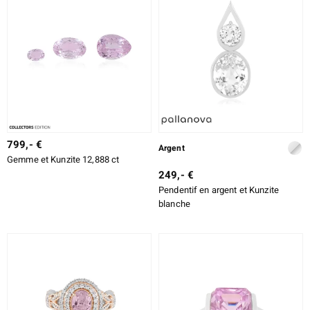
% DE RÉDUCTION
DESIGN
e Designs
ALLIAGE
TAILLE DE LA PIERRE
erlin
TAILLE EXACTE
799,- €
SERTISSAGE
Argent
ue
Gemme et Kunzite 12,888 ct
249,- €
Italy
Pendentif en argent et Kunzite
blanche
aíso
ics
ti