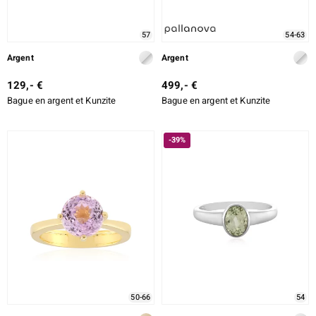
57
54-63
Argent
Argent
129,- €
499,- €
Bague en argent et Kunzite
Bague en argent et Kunzite
-39%
50-66
54