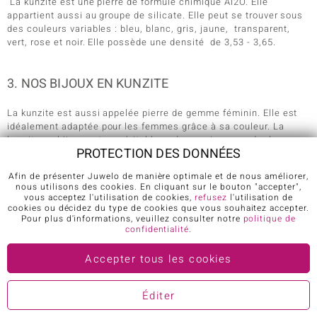
La kunzite est une pierre de formule chimique Al2O. Elle
appartient aussi au groupe de silicate. Elle peut se trouver sous
des couleurs variables : bleu, blanc, gris, jaune, transparent,
vert, rose et noir. Elle possède une densité de 3,53 - 3,65.
3. NOS BIJOUX EN KUNZITE
La kunzite est aussi appelée pierre de gemme féminin. Elle est
idéalement adaptée pour les femmes grâce à sa couleur. La
kunzite en bijoux est un véritable cadeau qui surprendra les
PROTECTION DES DONNÉES
femmes. L’éclat de la couleur transparente rose de la kunzite
forme de magnifique bijou avec l’argent et l’or. Nous vous
Afin de présenter Juwelo de manière optimale et de nous améliorer,
proposons plusieurs modèles de bijoux qui peuvent être une
nous utilisons des cookies. En cliquant sur le bouton "accepter",
bague, des boucles d’oreille ou un collier. Pour vous messieurs,
vous acceptez l'utilisation de cookies,
refusez
l'utilisation de
vous désirez surprendre votre femme ou votre fiancée ou une
cookies ou décidez du type de cookies que vous souhaitez accepter.
Pour plus d'informations, veuillez consulter notre
politique de
personne très importante dans votre vie. Consultez notre
confidentialité
.
catalogue en ligne, vous y trouverez certainement un présent qui
étonnera cette personne. Pour les dames qui désirent affirmer sa
Accepter tous les cookies
féminité, un bijou orné de Jaspe est fait pour vous. En le portant
non seulement vous vous démarquerez mais vous affirmez aussi
votre personnalité. Venez visiter notre collection d’ornements
Éditer
avec la pierre d’unité. Vous y verrez les bijoux qui correspondront
à vos gouts, disponibles sur notre boutiques et accessibles à