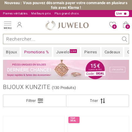
Nouveau : Vous pouvez désormais payer votre commande en plusieurs
fois avec Klarna !
Pierres véritables.
+33 805 34 34 34
Meilleurs prix.
Plus grand choix.
Live
0
0
MENU
llections
joux
s précieuses
 A à Z
ntes-flash
Design
Généralités
Pierres préférées
Métal Précieux
Bon à savoir
Juwelo
Pierres précieuses par couleur
Taille de bague
Nos conseils
FILTRE
Fermer
BIJOU
Live
Bijoux
Promotions %
Juwelo
Pierres
Cadeaux
Co
DÉNOMINATION EXACTE
 Love
MÉTAL PRÉCIEUX
COULEUR DE PIERRE
BIJOUX KUNZITE
(130 Produits)
PRIX
Filtrer
Trier
TAILLE DE BAGUE
ition
MARQUE