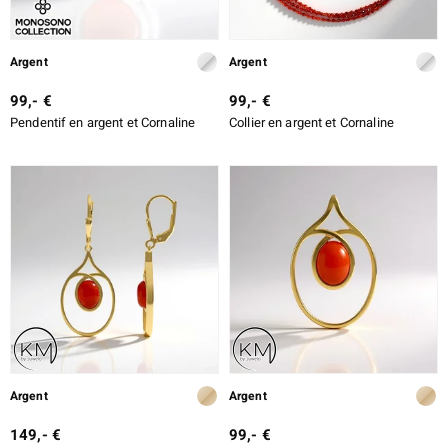
Argent
Argent
99,- €
99,- €
lection
Pendentif en argent et Cornaline
Collier en argent et Cornaline
r
le
Argent
Argent
149,- €
99,- €