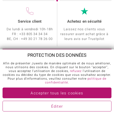
Service client
Achetez en sécurité
De lundi à vendredi 10h-18h
Laissez nos clients vous
FR : +33 805 34 34 34
rassurer avant achat grâce à
BE, CH : +49 30 21 78 26 00
leurs avis sur Trustpilot
PROTECTION DES DONNÉES
Afin de présenter Juwelo de manière optimale et de nous améliorer,
nous utilisons des cookies. En cliquant sur le bouton "accepter",
vous acceptez l'utilisation de cookies,
refusez
l'utilisation de
Service clients
A propos de Juwelo
cookies ou décidez du type de cookies que vous souhaitez accepter.
Pour plus d'informations, veuillez consulter notre
politique de
Comment commander
Nos experts
confidentialité
.
Certificat d'authenticité
Application mobile
Accepter tous les cookies
Cadeaux de bienvenue
Le Blog: Le Monde des Pierres
Information sur l'expédition
Affiliation
Éditer