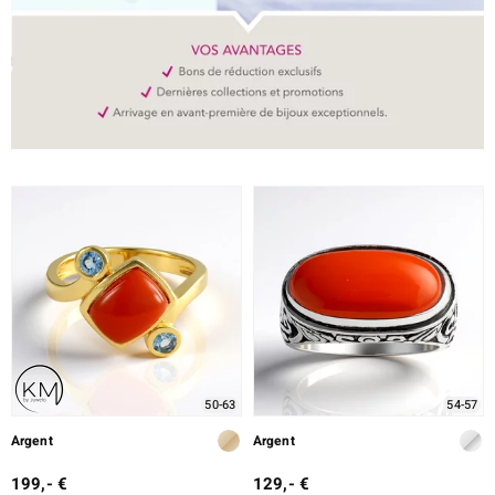
50-63
54-57
Argent
Argent
199,- €
129,- €