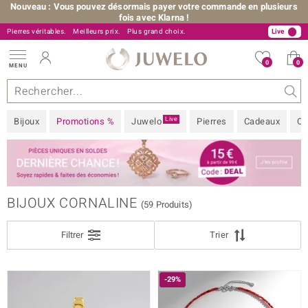
Nouveau : Vous pouvez désormais payer votre commande en plusieurs
fois avec Klarna !
Pierres véritables.
+33 805 34 34 34
Meilleurs prix.
Plus grand choix.
Live
0
0
MENU
llections
joux
s précieuses
 A à Z
ntes-flash
Design
Généralités
Pierres préférées
Métal Précieux
Bon à savoir
Juwelo
Pierres précieuses par couleur
Taille de bague
Nos conseils
FILTRE
Fermer
BIJOU
Live
Bijoux
Promotions %
Juwelo
Pierres
Cadeaux
Co
DÉNOMINATION EXACTE
 Love
MÉTAL PRÉCIEUX
COULEUR DE PIERRE
BIJOUX CORNALINE
(59 Produits)
PRIX
Filtrer
Trier
TAILLE DE BAGUE
ition
-29%
MARQUE