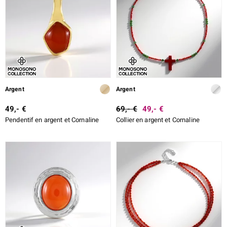
% DE RÉDUCTION
DESIGN
e Designs
ALLIAGE
TAILLE DE LA PIERRE
erlin
TAILLE EXACTE
Argent
Argent
SERTISSAGE
49,- €
69,- €
49,- €
ue
Pendentif en argent et Cornaline
Collier en argent et Cornaline
Italy
aíso
ics
ti